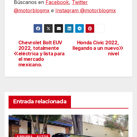
Búscanos en
Facebook
,
Twitter
@motorblogmx
e
Instagram @motorblogmx
Chevrolet Bolt EUV
Honda Civic 2022,
Navegación
2022, totalmente
llegando a un nuevo
eléctrica y lista para
nivel
de
el mercado
mexicano.
entradas
Entrada relacionada
A PRUEBA
AUTOS