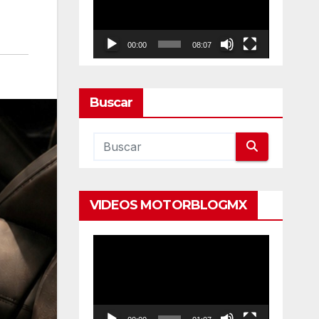
vídeo
00:00
08:07
Buscar
VIDEOS MOTORBLOGMX
Reproductor
de
vídeo