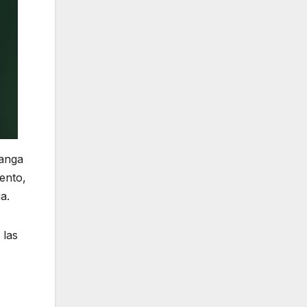
manga
ento,
a.
 las