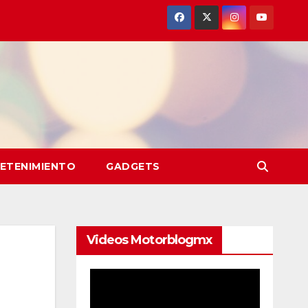
ETENIMIENTO
GADGETS
Videos Motorblogmx
Reproductor
de