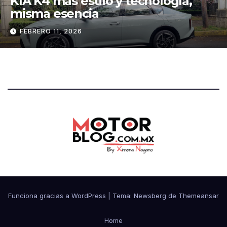
4 más estilo y tecnología,
Hyun
a esencia
intel
RO 11, 2026
DICIE
Funciona gracias a WordPress
|
Tema:
Newsberg
de
Themeansar
Home